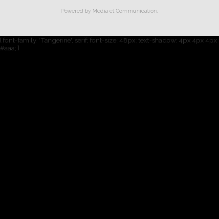
Powered by
Media et Communication
.
{ font-family: 'Tangerine', serif; font-size: 48px; text-shadow: 4px 4px 4px
#aaa; }