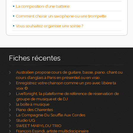
La composition d’une batterie
Comment choisir un saxophone ou une trompette
Vous souhaitez organiser une soirée ?
Fiches récentes
Australien propose cours de guitare, basse, piano, chant ou
cours d’anglais à Paris en présentiel ou en visio.
Enregistrez votre chanson comme un pro avec libère ta
voix ©
LiveTonight, la plateforme de référence de réservation de
groupe de musique et de DJ
la boîte à musique
Piano des Charentes
La Compagnie Du Souffle Aux Cordes
Studio UG
SWEET MARYLOU TRIO
Francois Essindi, artiste multidiscipinaire