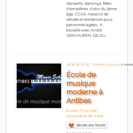
dansants, dancings, fêtes
champêtres, clubs du 3ème
âge, CCAS, maisons de
retraite et résidences pour
personnes agées… A
travaillé avec André
VERCHUREN, GILOU…
...
Donnez votre avis
, 0 revie
École de
musique
moderne à
Antibes
Ecoles, Cours de
musique et de chant
Ajouter aux favoris