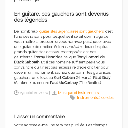
En guitare, ces gauchers sont devenus
des légendes
De nombreux
guitaristes légendaires sont gauchers
, c’est
l’une des raisons pour lesquelles il serait dommage de
vous mettre la pression si vous n’arrivez pas à jouer avec
une guitare de droitier. Selon
Loudwire
, deux des plus
grands guitaristes de tous les temps étaient des
gauchers :
Jimmy Hendrix
ainsi que
Tony Lommi de
Black Sabbath
. Et si ces noms ne suffisent pas à vous
convaincre qu’il n’est pas nécessaire d’être droitier pour
devenir un monument, sachez que parmi les guitaristes
gauchers, on cite aussi
Kurt Cobain
(Nirvana),
Paul Gray
(Slipknot) ou encore
Paul McCartney
(The Beatles).
19 octobre 2020 |
Musique et Instruments
Instruments à cordes
Laisser un commentaire
Votre adresse e-mail ne sera pas publiée.
Les champs