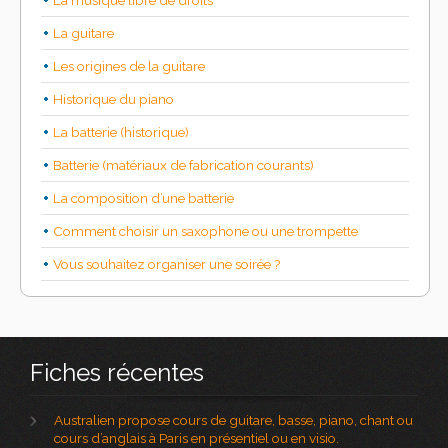
La guitare
Les origines de la guitare
Historique du piano
La batterie (historique)
Batterie (matériaux de fabrication courants)
La composition d’une batterie
Comment choisir un saxophone ou une trompette
Vous souhaitez organiser une soirée ?
Fiches récentes
Australien propose cours de guitare, basse, piano, chant ou
cours d’anglais à Paris en présentiel ou en visio.