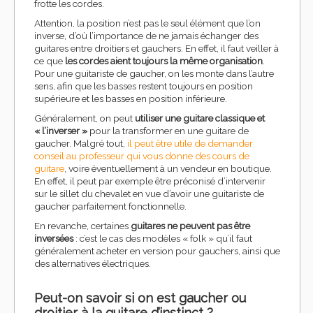
frotte les cordes.
Attention, la position n’est pas le seul élément que l’on
inverse, d’où l’importance de ne jamais échanger des
guitares entre droitiers et gauchers. En effet, il faut veiller à
ce que
les cordes aient toujours la même organisation
.
Pour une guitariste de gaucher, on les monte dans l’autre
sens, afin que les basses restent toujours en position
supérieure et les basses en position inférieure.
Généralement, on peut
utiliser une guitare classique et
« l’inverser »
pour la transformer en une guitare de
gaucher. Malgré tout,
il peut être utile de demander
conseil au professeur qui vous donne des cours de
guitare
, voire éventuellement à un vendeur en boutique.
En effet, il peut par exemple être préconisé d’intervenir
sur le sillet du chevalet en vue d’avoir une guitariste de
gaucher parfaitement fonctionnelle.
En revanche, certaines
guitares ne peuvent pas être
inversées
: c’est le cas des modèles « folk » qu’il faut
généralement acheter en version pour gauchers, ainsi que
des alternatives électriques.
Peut-on savoir si on est gaucher ou
droitier à la guitare d’instinct ?