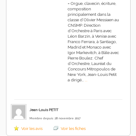
-
Orgue, clavecin, écriture,
composition
principalement dans la
classe d’Olivier Messiaen au
CNSMP. Direction
d’Orchestre à Paris avec
Léon Barzin, à Venise avec
Franco Ferrara, à Santiago,
Madrid et Monaco avec
Igor Markevitch, à Bâle avec
Pierre Boulez. Chef
d’Orchestre, Lauréat du
Concours Mitropoulos de
New York, Jean-Louis Petit
a dirigé…
...
Jean-Louis PETIT
Membre depuis :28 novembre 2017
Voir les avis
Voir les fiches