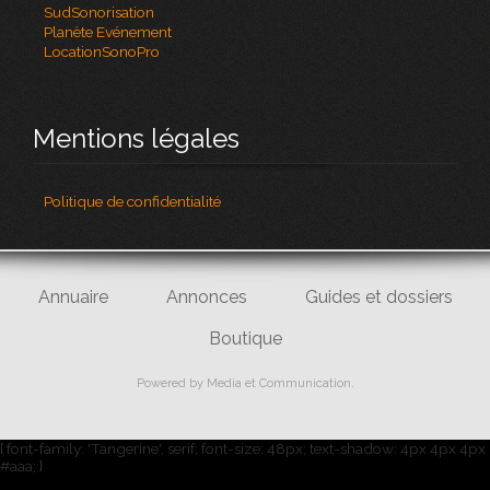
SudSonorisation
Planète Evénement
LocationSonoPro
Mentions légales
Politique de confidentialité
Annuaire
Annonces
Guides et dossiers
Boutique
Powered by
Media et Communication
.
{ font-family: 'Tangerine', serif; font-size: 48px; text-shadow: 4px 4px 4px
#aaa; }