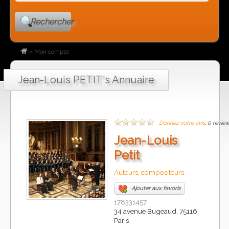
Rechercher
»
Mon compte
Jean-Louis PETIT's Annuaire
Donnez votre avis
, 0 revie
Jean-Louis
Petit
Auteurs, compositeurs
Ajouter aux favoris
178331457
34 avenue Bugeaud, 75116
Paris