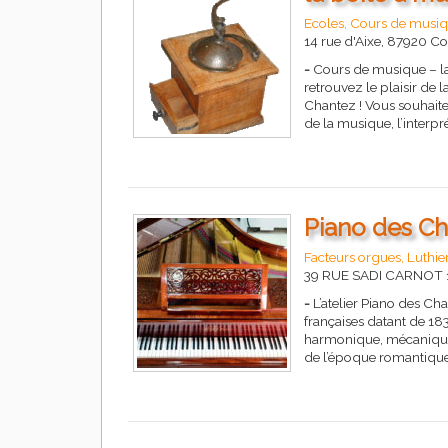
Ecoles, Cours de musiq
14 rue d'Aixe, 87920 C
-
Cours de musique – la 
retrouvez le plaisir de 
Chantez ! Vous souhait
de la musique, l’inter
Piano des Ch
Facteurs orgues, Luthier
39 RUE SADI CARNOT
-
L’atelier Piano des Ch
françaises datant de 1
harmonique, mécanique e
de l’époque romantiqu