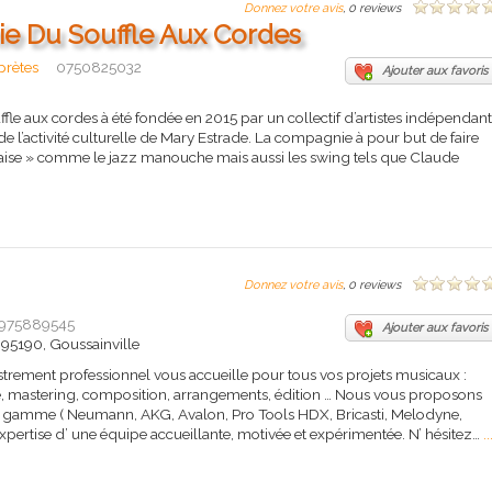
Donnez votre avis
, 0 reviews
e Du Souffle Aux Cordes
rprètes
0750825032
Ajouter aux favoris
e aux cordes à été fondée en 2015 par un collectif d’artistes indépendant
e l’activité culturelle de Mary Estrade. La compagnie à pour but de faire
ançaise » comme le jazz manouche mais aussi les swing tels que Claude
Donnez votre avis
, 0 reviews
975889545
Ajouter aux favoris
, 95190, Goussainville
strement professionnel vous accueille pour tous vos projets musicaux :
, mastering, composition, arrangements, édition … Nous vous proposons
 gamme ( Neumann, AKG, Avalon, Pro Tools HDX, Bricasti, Melodyne,
expertise d’ une équipe accueillante, motivée et expérimentée. N’ hésitez…
..