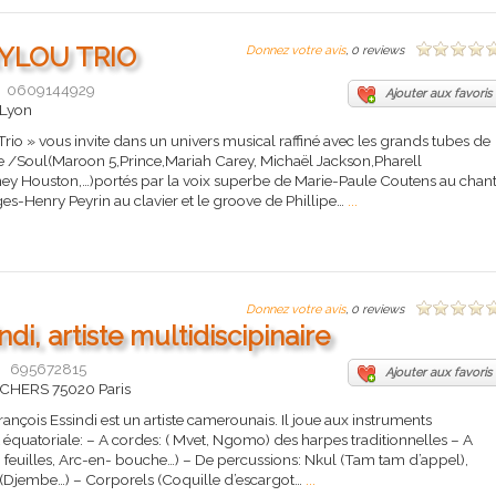
YLOU TRIO
Donnez votre avis
, 0 reviews
0609144929
Ajouter aux favoris
 Lyon
» vous invite dans un univers musical raffiné avec les grands tubes de
nale /Soul(Maroon 5,Prince,Mariah Carey, Michaël Jackson,Pharell
ney Houston,…)portés par la voix superbe de Marie-Paule Coutens au chant
s-Henry Peyrin au clavier et le groove de Phillipe…
...
Donnez votre avis
, 0 reviews
di, artiste multidiscipinaire
695672815
Ajouter aux favoris
CHERS 75020 Paris
rançois Essindi est un artiste camerounais. Il joue aux instruments
t équatoriale: – A cordes: ( Mvet, Ngomo) des harpes traditionnelles – A
 feuilles, Arc-en- bouche…) – De percussions: Nkul (Tam tam d’appel),
(Djembe…) – Corporels (Coquille d’escargot…
...