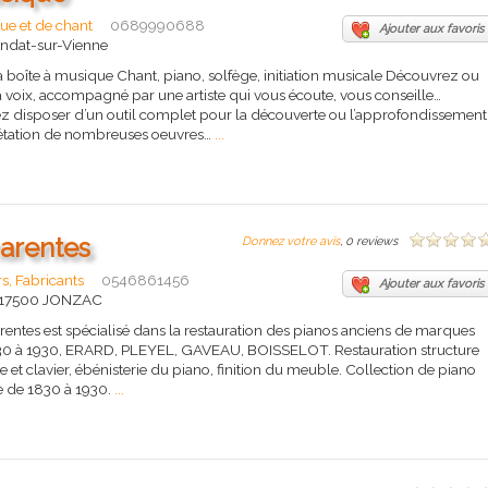
ue et de chant
0689990688
Ajouter aux favoris
ondat-sur-Vienne
boîte à musique Chant, piano, solfège, initiation musicale Découvrez ou
la voix, accompagné par une artiste qui vous écoute, vous conseille…
ez disposer d’un outil complet pour la découverte ou l’approfondissement
prétation de nombreuses oeuvres…
...
arentes
Donnez votre avis
, 0 reviews
s, Fabricants
0546861456
Ajouter aux favoris
 17500 JONZAC
arentes est spécialisé dans la restauration des pianos anciens de marques
830 à 1930, ERARD, PLEYEL, GAVEAU, BOISSELOT. Restauration structure
t clavier, ébénisterie du piano, finition du meuble. Collection de piano
e de 1830 à 1930.
...