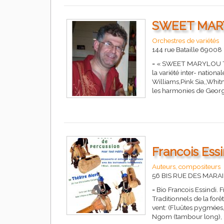
SWEET MAR
Orchestres de variétés
144 rue Bataille 69008
-
« SWEET MARYLOU Trio 
la variété inter- natio
Williams,Pink Sia,,Whit
les harmonies de George
Francois Essin
Auteurs, compositeurs
56 BIS RUE DES MARAI
-
Bio Francois Essindi. F
Traditionnels de la forê
vent: (Fluûtes pygmées,
Ngom (tambour long), 