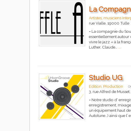
La Compagni
Artistes, musiciens inte
rue Vialle, 19000 Tulle
-
La compagnie du Souffl
essentiellement autour d
vivre le jazz « à la fr
Luther, Claude…
...
Studio UG
Edition, Production
0
3, rue Alfred de Musset
-
Notre studio d’ enregi
enregistrement, mixage
un équipement haut de
Autotune…) ainsi que l’ 