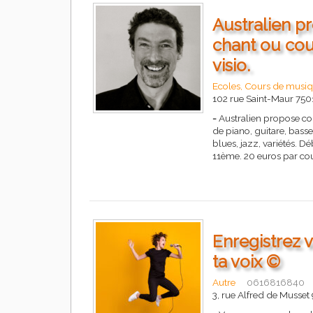
Australien p
chant ou cour
visio.
Ecoles, Cours de musiq
102 rue Saint-Maur 7501
-
Australien propose cour
de piano, guitare, bass
blues, jazz, variétés. D
11ème. 20 euros par co
Enregistrez 
ta voix ©
Autre
0616816840
3, rue Alfred de Musset