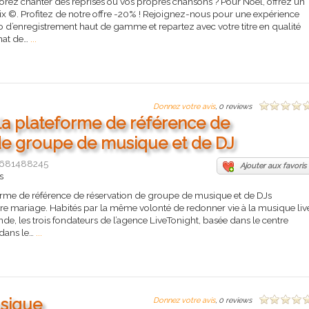
rez chanter des reprises ou vos propres chansons ? Pour Noël, offrez un
ix ©. Profitez de notre offre -20% ! Rejoignez-nous pour une expérience
d’enregistrement haut de gamme et repartez avec votre titre en qualité
rmat de…
...
Donnez votre avis
, 0 reviews
 la plateforme de référence de
de groupe de musique et de DJ
681488245
Ajouter aux favoris
s
orme de référence de réservation de groupe de musique et de DJs
re mariage. Habités par la même volonté de redonner vie à la musique liv
de, les trois fondateurs de l’agence LiveTonight, basée dans le centre
 dans le…
...
usique
Donnez votre avis
, 0 reviews