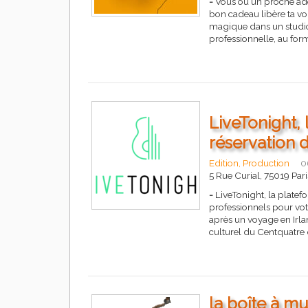
-
Vous ou un proche ado
bon cadeau libère ta vo
magique dans un studio 
professionnelle, au fo
LiveTonight,
réservation 
Edition, Production
0
5 Rue Curial, 75019 Pari
-
LiveTonight, la platef
professionnels pour vot
après un voyage en Irlan
culturel du Centquatre
la boîte à m