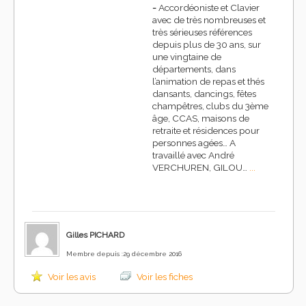
-
Accordéoniste et Clavier
avec de très nombreuses et
très sérieuses références
depuis plus de 30 ans, sur
une vingtaine de
départements, dans
l’animation de repas et thés
dansants, dancings, fêtes
champêtres, clubs du 3ème
âge, CCAS, maisons de
retraite et résidences pour
personnes agées… A
travaillé avec André
VERCHUREN, GILOU…
...
Gilles PICHARD
Membre depuis :29 décembre 2016
Voir les avis
Voir les fiches