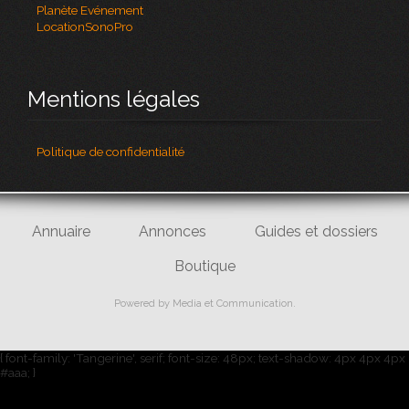
Planète Evénement
LocationSonoPro
Mentions légales
Politique de confidentialité
Annuaire
Annonces
Guides et dossiers
Boutique
Powered by
Media et Communication
.
{ font-family: 'Tangerine', serif; font-size: 48px; text-shadow: 4px 4px 4px
#aaa; }