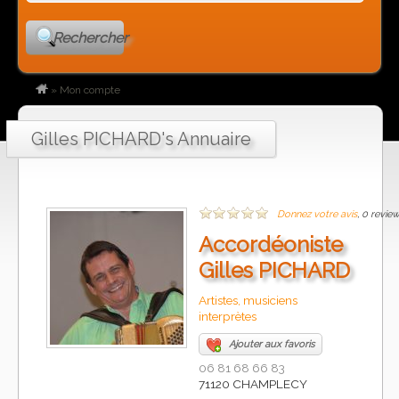
Rechercher
»
Mon compte
Gilles PICHARD's Annuaire
Donnez votre avis
, 0 revie
Accordéoniste
Gilles PICHARD
Artistes, musiciens
interprètes
Ajouter aux favoris
06 81 68 66 83
71120 CHAMPLECY