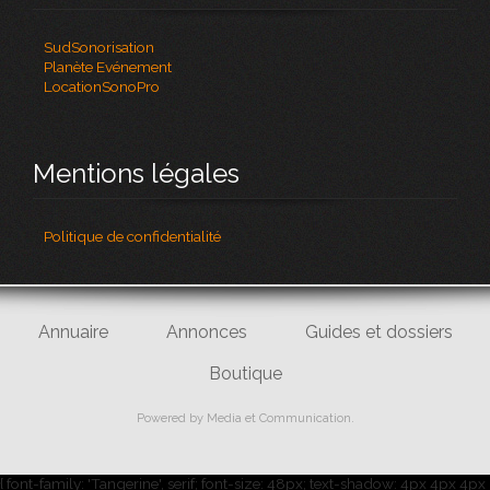
SudSonorisation
Planète Evénement
LocationSonoPro
Mentions légales
Politique de confidentialité
Annuaire
Annonces
Guides et dossiers
Boutique
Powered by
Media et Communication
.
{ font-family: 'Tangerine', serif; font-size: 48px; text-shadow: 4px 4px 4px