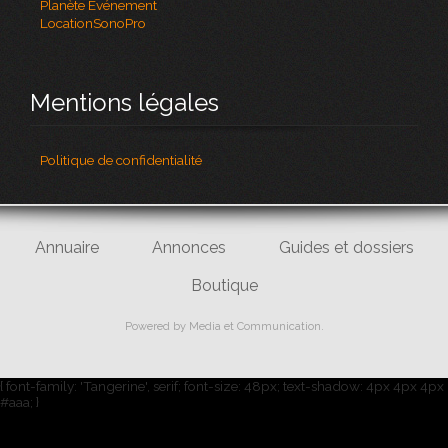
Planète Evénement
LocationSonoPro
Mentions légales
Politique de confidentialité
Annuaire
Annonces
Guides et dossiers
Boutique
Powered by
Media et Communication
.
{ font-family: 'Tangerine', serif; font-size: 48px; text-shadow: 4px 4px 4px
#aaa; }