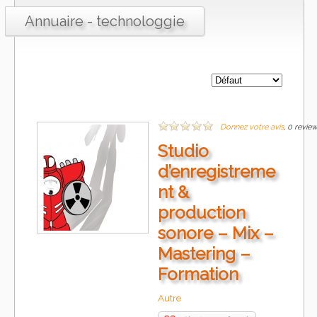
Annuaire - technologgie
Donnez votre avis
, 0 revie
Studio
d’enregistreme
nt &
production
sonore – Mix –
Mastering –
Formation
Autre