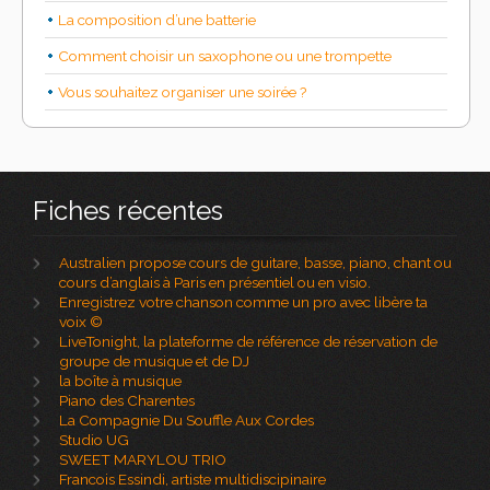
La composition d’une batterie
Comment choisir un saxophone ou une trompette
Vous souhaitez organiser une soirée ?
Fiches récentes
Australien propose cours de guitare, basse, piano, chant ou
cours d’anglais à Paris en présentiel ou en visio.
Enregistrez votre chanson comme un pro avec libère ta
voix ©
LiveTonight, la plateforme de référence de réservation de
groupe de musique et de DJ
la boîte à musique
Piano des Charentes
La Compagnie Du Souffle Aux Cordes
Studio UG
SWEET MARYLOU TRIO
Francois Essindi, artiste multidiscipinaire