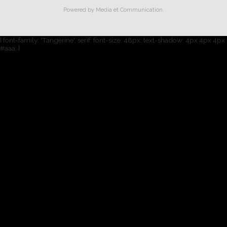
Powered by
Media et Communication
.
{ font-family: 'Tangerine', serif; font-size: 48px; text-shadow: 4px 4px 4px
#aaa; }