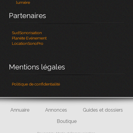
lumière
Partenaires
SudSonorisation
Planète Evénement
LocationSonoPro
Mentions légales
Politique de confidentialité
Annuaire
Annonces
Guides et dossiers
Boutique