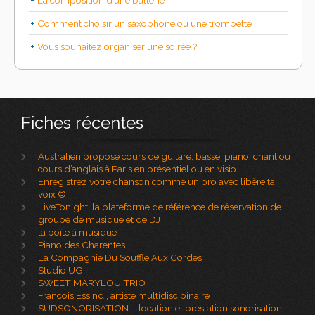
La composition d’une batterie
Comment choisir un saxophone ou une trompette
Vous souhaitez organiser une soirée ?
Fiches récentes
Australien propose cours de guitare, basse, piano, chant ou
cours d’anglais à Paris en présentiel ou en visio.
Enregistrez votre chanson comme un pro avec libère ta
voix ©
LiveTonight, la plateforme de référence de réservation de
groupe de musique et de DJ
la boîte à musique
Piano des Charentes
La Compagnie Du Souffle Aux Cordes
Studio UG
SWEET MARYLOU TRIO
Francois Essindi, artiste multidiscipinaire
SUDSONORISATION – location et prestation sonorisation