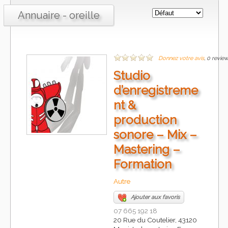
Annuaire - oreille
Donnez votre avis
, 0 revie
Studio
d’enregistreme
nt &
production
sonore – Mix –
Mastering –
Formation
Autre
Ajouter aux favoris
07 665 192 18
20 Rue du Coutelier, 43120