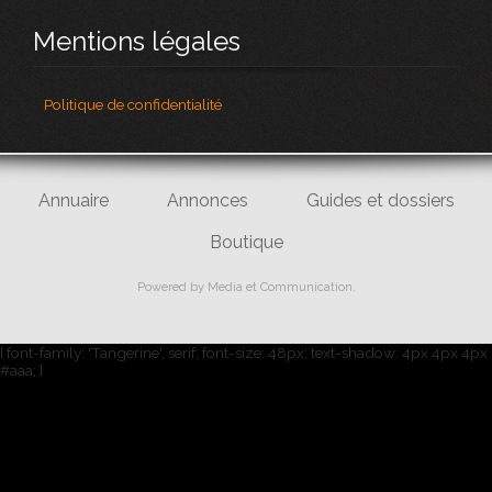
Mentions légales
Politique de confidentialité
Annuaire
Annonces
Guides et dossiers
Boutique
Powered by
Media et Communication
.
{ font-family: 'Tangerine', serif; font-size: 48px; text-shadow: 4px 4px 4px
#aaa; }