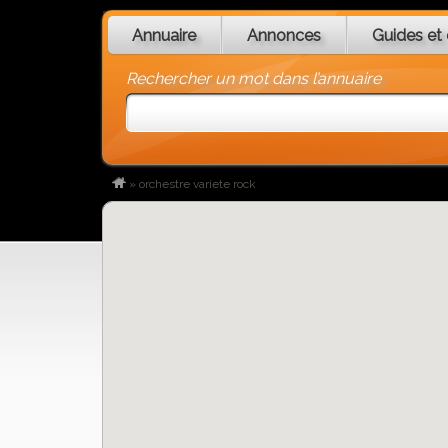
Annuaire
Annonces
Guides et 
Rechercher un mot dans l’annuaire
»
orchestre variete rock