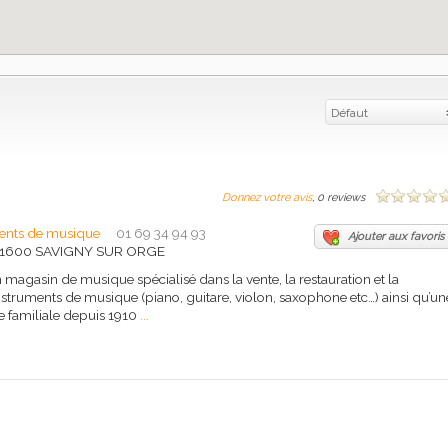
Défaut
Donnez votre avis
, 0 reviews
ments de musique
01 69 34 94 93
Ajouter aux favoris
d 91600 SAVIGNY SUR ORGE
 magasin de musique spécialisé dans la vente, la restauration et la
instruments de musique (piano, guitare, violon, saxophone etc…) ainsi qu’un
ire familiale depuis 1910
...