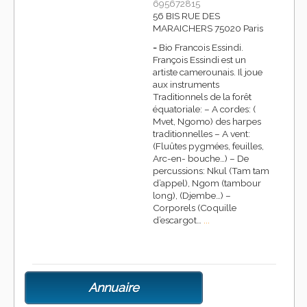
695672815
56 BIS RUE DES
MARAICHERS 75020 Paris
-
Bio Francois Essindi.
François Essindi est un
artiste camerounais. Il joue
aux instruments
Traditionnels de la forêt
équatoriale: – A cordes: (
Mvet, Ngomo) des harpes
traditionnelles – A vent:
(Fluûtes pygmées, feuilles,
Arc-en- bouche…) – De
percussions: Nkul (Tam tam
d’appel), Ngom (tambour
long), (Djembe…) –
Corporels (Coquille
d’escargot…
...
Annuaire