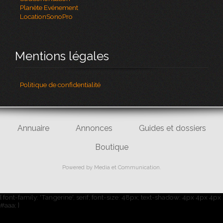
Planète Evénement
LocationSonoPro
Mentions légales
Politique de confidentialité
Annuaire
Annonces
Guides et dossiers
Boutique
Powered by
Media et Communication
.
{ font-family: 'Tangerine', serif; font-size: 48px; text-shadow: 4px 4px 4px
#aaa; }