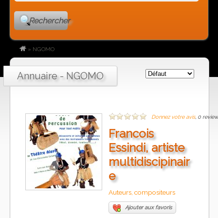
Rechercher
»
NGOMO
Annuaire - NGOMO
Donnez votre avis
, 0 revie
Francois
Essindi, artiste
multidiscipinair
e
Auteurs, compositeurs
Ajouter aux favoris