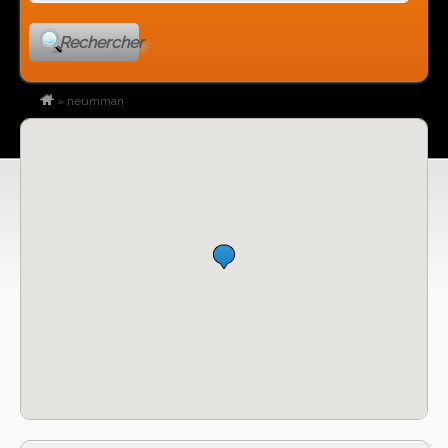
Rechercher
»
neumman