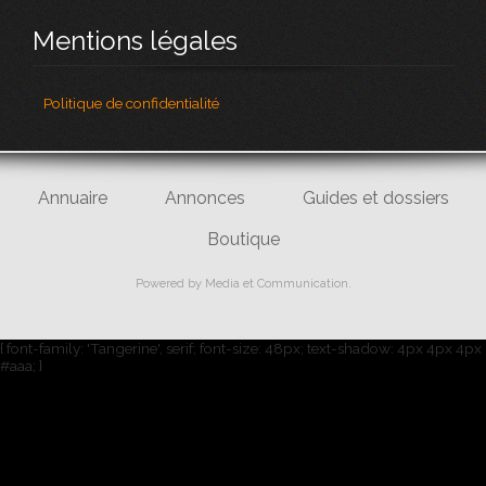
Mentions légales
Politique de confidentialité
Annuaire
Annonces
Guides et dossiers
Boutique
Powered by
Media et Communication
.
{ font-family: 'Tangerine', serif; font-size: 48px; text-shadow: 4px 4px 4px
#aaa; }