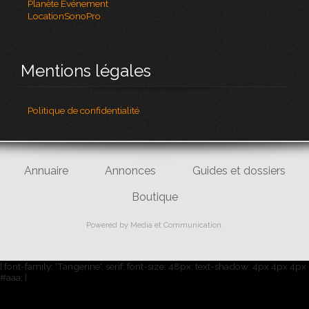
Planète Evénement
LocationSonoPro
Mentions légales
Politique de confidentialité
Annuaire
Annonces
Guides et dossiers
Boutique
Powered by
Media et Communication
.
{ font-family: 'Tangerine', serif; font-size: 48px; text-shadow: 4px 4px 4px
#aaa; }