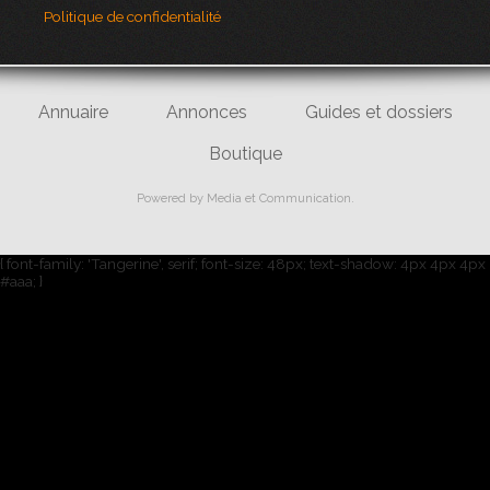
Politique de confidentialité
Annuaire
Annonces
Guides et dossiers
Boutique
Powered by
Media et Communication
.
{ font-family: 'Tangerine', serif; font-size: 48px; text-shadow: 4px 4px 4px
#aaa; }