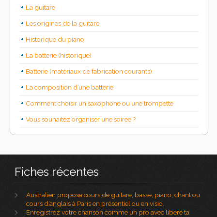
La guitare
Les origines de la guitare
Historique du piano
La batterie (historique)
Batterie (matériaux de fabrication courants)
La composition d’une batterie
Comment choisir un saxophone ou une trompette
Vous souhaitez organiser une soirée ?
Fiches récentes
Australien propose cours de guitare, basse, piano, chant ou
cours d’anglais à Paris en présentiel ou en visio.
Enregistrez votre chanson comme un pro avec libère ta