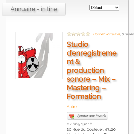
Annuaire - in line
Donnez votre avis
, 0 revie
Studio
d’enregistreme
nt &
production
sonore – Mix –
Mastering –
Formation
Autre
Ajouter aux favoris
07 665 192 18
20 Rue du Coutelier, 43120