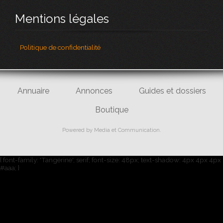
Mentions légales
Politique de confidentialité
Annuaire
Annonces
Guides et dossiers
Boutique
Powered by
Media et Communication
.
{ font-family: 'Tangerine', serif; font-size: 48px; text-shadow: 4px 4px 4px
#aaa; }