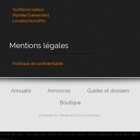
SudSonorisation
Planète Evénement
LocationSonoPro
Mentions légales
Politique de confidentialité
Annuaire
Annonces
Guides et dossiers
Boutique
Powered by
Media et Communication
.
{ font-family: 'Tangerine', serif; font-size: 48px; text-shadow: 4px 4px 4px
#aaa; }