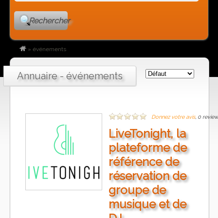
Rechercher
»
événements
Annuaire - événements
Donnez votre avis
, 0 revie
LiveTonight, la
plateforme de
référence de
réservation de
groupe de
musique et de