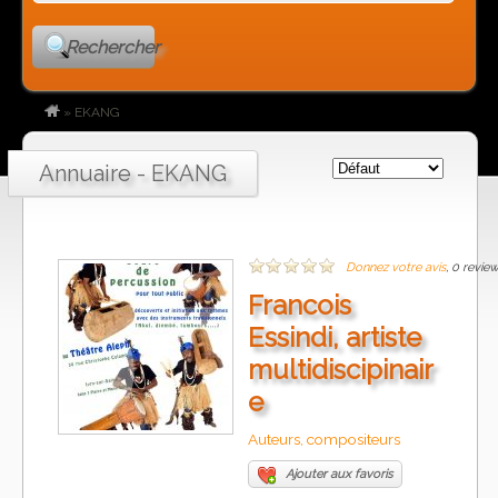
Rechercher
»
EKANG
Annuaire - EKANG
Donnez votre avis
, 0 revie
Francois
Essindi, artiste
multidiscipinair
e
Auteurs, compositeurs
Ajouter aux favoris