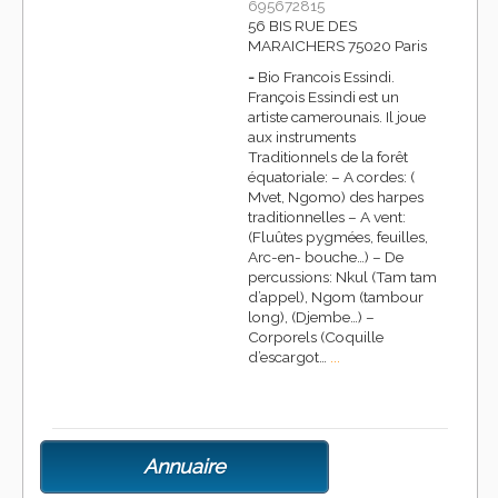
695672815
56 BIS RUE DES
MARAICHERS 75020 Paris
-
Bio Francois Essindi.
François Essindi est un
artiste camerounais. Il joue
aux instruments
Traditionnels de la forêt
équatoriale: – A cordes: (
Mvet, Ngomo) des harpes
traditionnelles – A vent:
(Fluûtes pygmées, feuilles,
Arc-en- bouche…) – De
percussions: Nkul (Tam tam
d’appel), Ngom (tambour
long), (Djembe…) –
Corporels (Coquille
d’escargot…
...
Annuaire