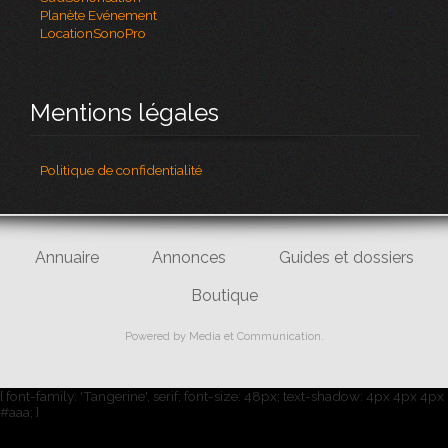
Planète Evénement
LocationSonoPro
Mentions légales
Politique de confidentialité
Annuaire
Annonces
Guides et dossiers
Boutique
Powered by
Media et Communication
.
{ font-family: 'Tangerine', serif; font-size: 48px; text-shadow: 4px 4px 4px
#aaa; }