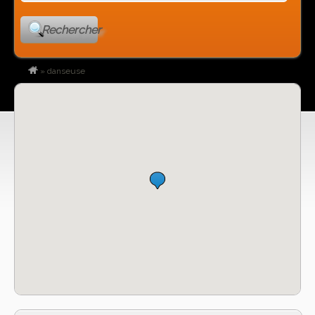
Rechercher
»
danseuse