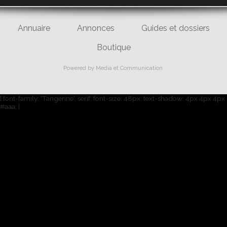
Annuaire
Annonces
Guides et dossiers
Boutique
Powered by
Media et Communication
.
{ font-family: 'Tangerine', serif; font-size: 48px; text-shadow: 4px 4px 4px
#aaa; }