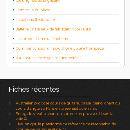
Les origines de la guitare
Historique du piano
La batterie (historique)
Batterie (matériaux de fabrication courants)
La composition d’une batterie
Comment choisir un saxophone ou une trompette
Vous souhaitez organiser une soirée ?
Fiches récentes
Australien propose cours de guitare, basse, piano, chant ou
cours d’anglais à Paris en présentiel ou en visio.
Enregistrez votre chanson comme un pro avec libère ta
voix ©
LiveTonight, la plateforme de référence de réservation de
groupe de musique et de DJ