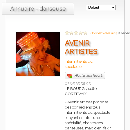
Annuaire - danseuse
Donnez votre avis
, 0 revie
AVENIR
ARTISTES
Intermittents du
spectacle
Ajouter aux favoris
03 85 35 58 95
LE BOURG 71460
CORTEVAIX
-
Avenir Artistes propose
des comédiens tous
intermittents du spectacle
et ayant en plus une
spécialité, chanteuses,
danseuses, magicien, fakir.