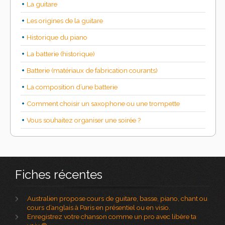
La guitare
Les origines de la guitare
Historique du piano
La batterie (historique)
Batterie (matériaux de fabrication courants)
La composition d’une batterie
Comment choisir un saxophone ou une trompette
Vous souhaitez organiser une soirée ?
Fiches récentes
Australien propose cours de guitare, basse, piano, chant ou
cours d’anglais à Paris en présentiel ou en visio.
Enregistrez votre chanson comme un pro avec libère ta