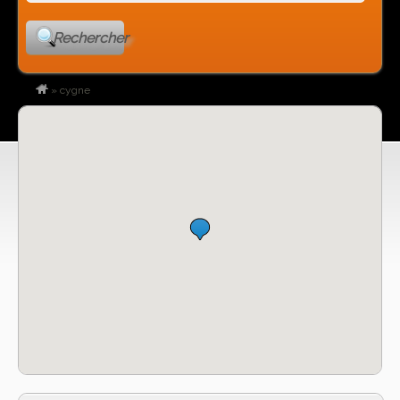
Rechercher
»
cygne