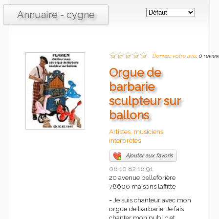
Annuaire - cygne
Donnez votre avis
, 0 revie
Orgue de
barbarie
sculpteur sur
ballons
Artistes, musiciens
interprètes
Ajouter aux favoris
06 10 82 16 91
20 avenue belleforière
78600 maisons laffitte
-
Je suis chanteur avec mon
orgue de barbarie. Je fais
chanter mon public et