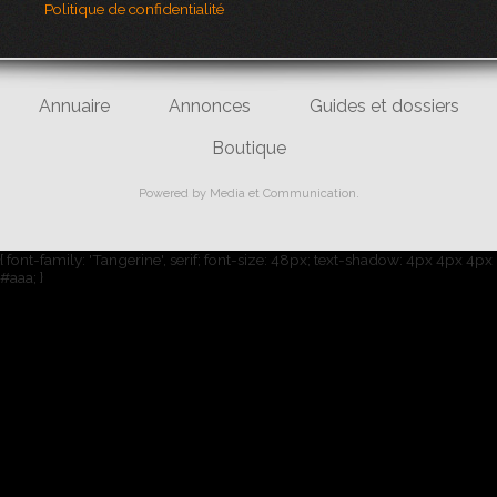
Politique de confidentialité
Annuaire
Annonces
Guides et dossiers
Boutique
Powered by
Media et Communication
.
{ font-family: 'Tangerine', serif; font-size: 48px; text-shadow: 4px 4px 4px
#aaa; }