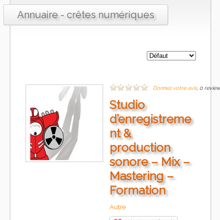
Annuaire - crêtes numériques
Donnez votre avis
, 0 revie
Studio
d’enregistreme
nt &
production
sonore – Mix –
Mastering –
Formation
Autre