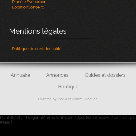
Planète Evénement
LocationSonoPro
Mentions légales
Politique de confidentialité
Annuaire
Annonces
Guides et dossiers
Boutique
Powered by
Media et Communication
.
{ font-family: 'Tangerine', serif; font-size: 48px; text-shadow: 4px 4px 4px
#aaa; }