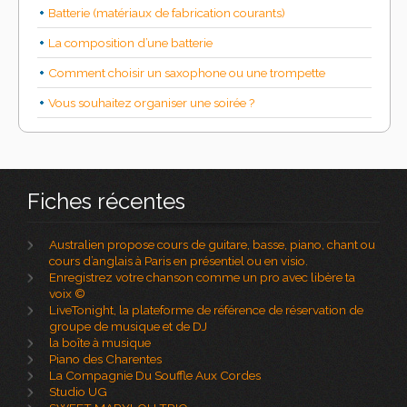
Batterie (matériaux de fabrication courants)
La composition d’une batterie
Comment choisir un saxophone ou une trompette
Vous souhaitez organiser une soirée ?
Fiches récentes
Australien propose cours de guitare, basse, piano, chant ou
cours d’anglais à Paris en présentiel ou en visio.
Enregistrez votre chanson comme un pro avec libère ta
voix ©
LiveTonight, la plateforme de référence de réservation de
groupe de musique et de DJ
la boîte à musique
Piano des Charentes
La Compagnie Du Souffle Aux Cordes
Studio UG