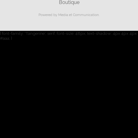
Boutique
Powered by
Media et Communication
.
{ font-family: 'Tangerine', serif; font-size: 48px; text-shadow: 4px 4px 4px
#aaa; }