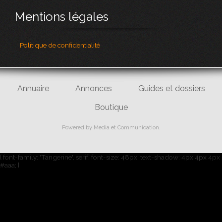
Mentions légales
Politique de confidentialité
Annuaire
Annonces
Guides et dossiers
Boutique
Powered by
Media et Communication
.
{ font-family: 'Tangerine', serif; font-size: 48px; text-shadow: 4px 4px 4px
#aaa; }