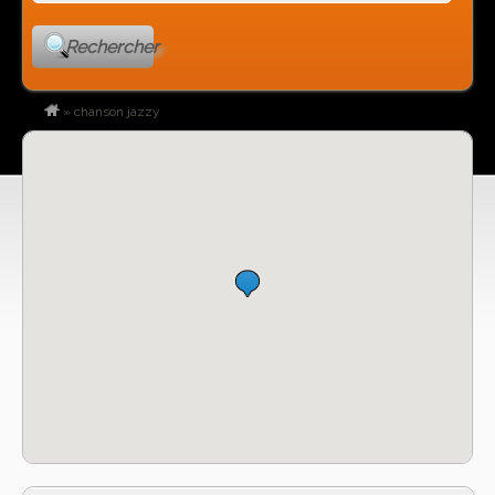
Rechercher
»
chanson jazzy