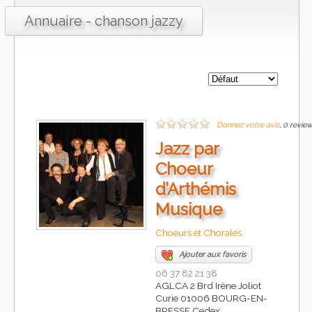
Annuaire - chanson jazzy
Donnez votre avis
, 0 revie
Jazz par
Choeur
d’Arthémis
Musique
Choeurs et Chorales
Ajouter aux favoris
06 37 82 21 38
AGLCA 2 Brd Irène Joliot
Curie 01006 BOURG-EN-
BRESSE Cedex