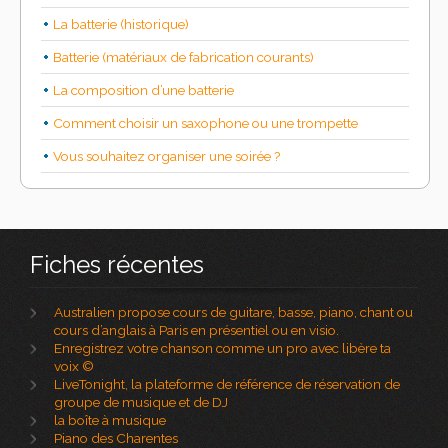
La batterie (historique)
Batterie (matériaux de fabrication courants)
La composition d’une batterie
Comment choisir un saxophone ou une trompette
Vous souhaitez organiser une soirée ?
Fiches récentes
Australien propose cours de guitare, basse, piano, chant ou
cours d’anglais à Paris en présentiel ou en visio.
Enregistrez votre chanson comme un pro avec libère ta
voix ©
LiveTonight, la plateforme de référence de réservation de
groupe de musique et de DJ
la boîte à musique
Piano des Charentes