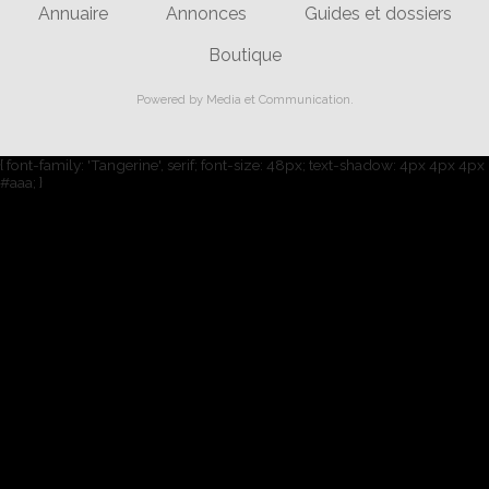
Annuaire
Annonces
Guides et dossiers
Boutique
Powered by
Media et Communication
.
{ font-family: 'Tangerine', serif; font-size: 48px; text-shadow: 4px 4px 4px
#aaa; }