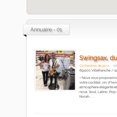
Annuaire - 01
Swingsax, du
Orchestres de jazz
0
69400 Villefranche / s
-
Nous vous proposons 
votre cocktail, vin d’h
atmosphère élégante et 
nova, Soul, Latino, Pop
Norah…
...