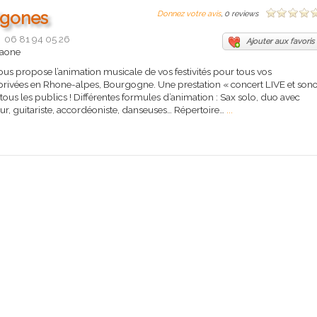
igones
Donnez votre avis
, 0 reviews
06 81 94 05 26
Ajouter aux favoris
saone
ous propose l’animation musicale de vos festivités pour tous vos
privées en Rhone-alpes, Bourgogne. Une prestation « concert LIVE et son
e tous les publics ! Différentes formules d’animation : Sax solo, duo avec
eur, guitariste, accordéoniste, danseuses… Répertoire…
...