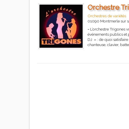
Orchestre Tr
Orchestres de variétés
01090 Montmerle sur 
-
L’orchestre Trigones v
événements publics et 
DJ » : de quoi satisfair
chanteuse, clavier, batt