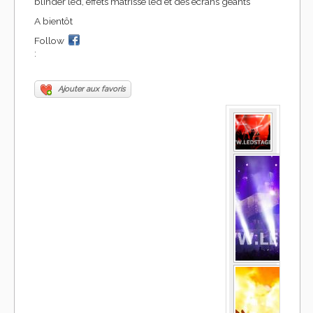
blinder led, effets matrisse led et des écrans géants
A bientôt
Follow
:
Ajouter aux favoris