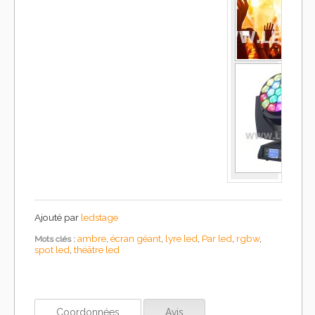
Ajouté par
ledstage
ambre
,
écran géant
,
lyre led
,
Par led
,
rgbw
,
Mots clés :
spot led
,
théâtre led
Coordonnées
Avis