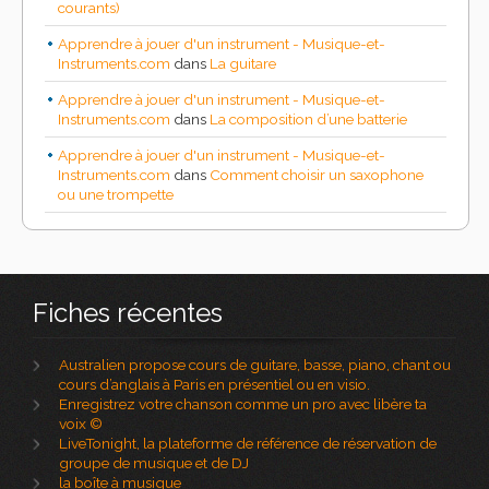
courants)
Apprendre à jouer d'un instrument - Musique-et-
Instruments.com
dans
La guitare
Apprendre à jouer d'un instrument - Musique-et-
Instruments.com
dans
La composition d’une batterie
Apprendre à jouer d'un instrument - Musique-et-
Instruments.com
dans
Comment choisir un saxophone
ou une trompette
Fiches récentes
Australien propose cours de guitare, basse, piano, chant ou
cours d’anglais à Paris en présentiel ou en visio.
Enregistrez votre chanson comme un pro avec libère ta
voix ©
LiveTonight, la plateforme de référence de réservation de
groupe de musique et de DJ
la boîte à musique