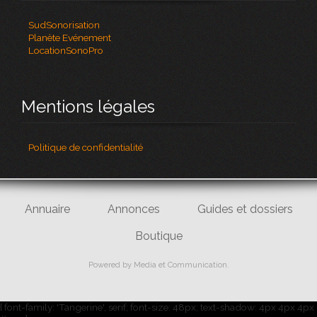
SudSonorisation
Planète Evénement
LocationSonoPro
Mentions légales
Politique de confidentialité
Annuaire
Annonces
Guides et dossiers
Boutique
Powered by
Media et Communication
.
{ font-family: 'Tangerine', serif; font-size: 48px; text-shadow: 4px 4px 4px