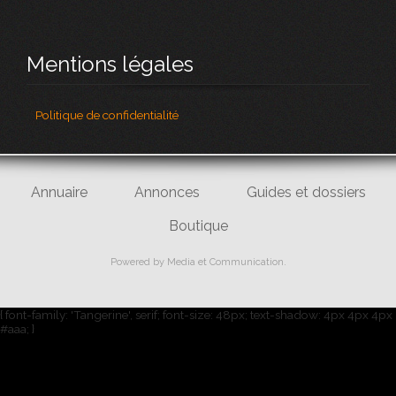
Mentions légales
Politique de confidentialité
Annuaire
Annonces
Guides et dossiers
Boutique
Powered by
Media et Communication
.
{ font-family: 'Tangerine', serif; font-size: 48px; text-shadow: 4px 4px 4px
#aaa; }