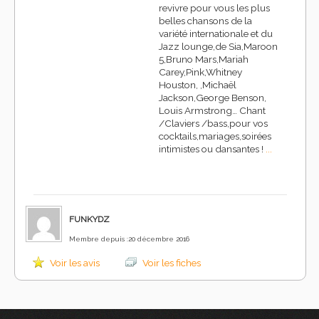
revivre pour vous les plus
belles chansons de la
variété internationale et du
Jazz lounge,de Sia,Maroon
5,Bruno Mars,Mariah
Carey,Pink,Whitney
Houston, ,Michaël
Jackson,George Benson,
Louis Armstrong… Chant
/Claviers /bass,pour vos
cocktails,mariages,soirées
intimistes ou dansantes !
...
FUNKYDZ
Membre depuis :20 décembre 2016
Voir les avis
Voir les fiches