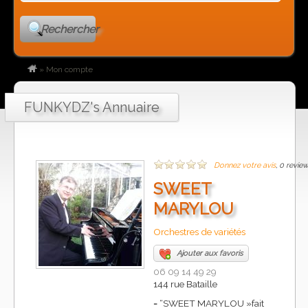
Rechercher
»
Mon compte
FUNKYDZ's Annuaire
Donnez votre avis
, 0 revie
SWEET
MARYLOU
Orchestres de variétés
Ajouter aux favoris
06 09 14 49 29
144 rue Bataille
-
“SWEET MARYLOU »fait