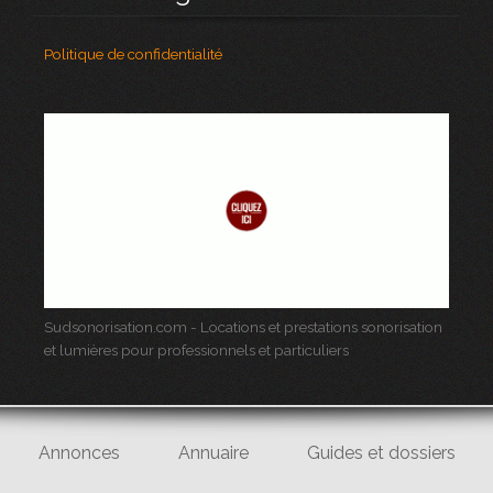
Politique de confidentialité
Sudsonorisation.com - Locations et prestations sonorisation
et lumières pour professionnels et particuliers
Annonces
Annuaire
Guides et dossiers